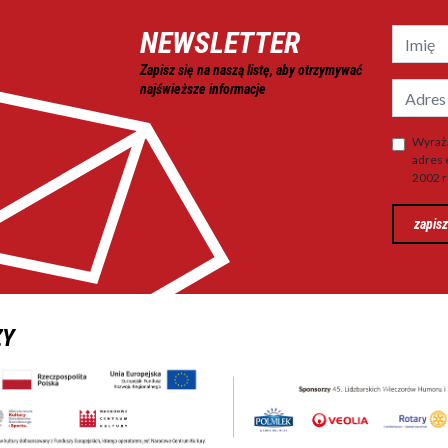
NEWSLETTER
Zapisz się na naszą listę, aby otrzymywać
najświeższe informacje
Wyraża
adres 
2002 r
zapisz
ZY