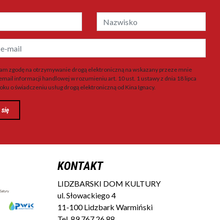
m zgodę na otrzymywanie drogą elektroniczną na wskazany przeze mnie
email informacji handlowej w rozumieniu art. 10 ust. 1 ustawy z dnia 18 lipca
oku o świadczeniu usług drogą elektroniczną od Kina Ignacy.
 się
KONTAKT
LIDZBARSKI DOM KULTURY
ul. Słowackiego 4
11-100 Lidzbark Warmiński
Tel.
89 767 26 88