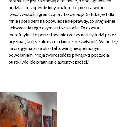
płótnie nie jest rozmową o technice, o pociągnięciach
pędzla – to zupełnie inny poziom, to pokora wobec
rzeczywistości granicząca z fascynacją. Sztuka jest dla
mnie sposobem na opowiedzenie prawdy, to pragnienie
uchwycenia tego czym jest w istocie. To czysta
metafizyka. To portretowanie rzeczy natury, ludzi przez
pryzmat, który zakorzenia inną rzeczywistość. Wchodzę
na drogę malarza ukształtowaną niespełnionym
powołaniem. Moja twórczość to płynący z poczucia
pustki wielkie pragnienie autentyczności."