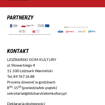
PARTNERZY
KONTAKT
LIDZBARSKI DOM KULTURY
ul. Słowackiego 4
11-100 Lidzbark Warmiński
Tel.
89 767 26 88
Prosimy dzwonić w godzinach
00
00
8
-15
(poniedziałek-piątek)
sekretariat@lidzbarskidomkultury.pl
Deklaracja dostępności