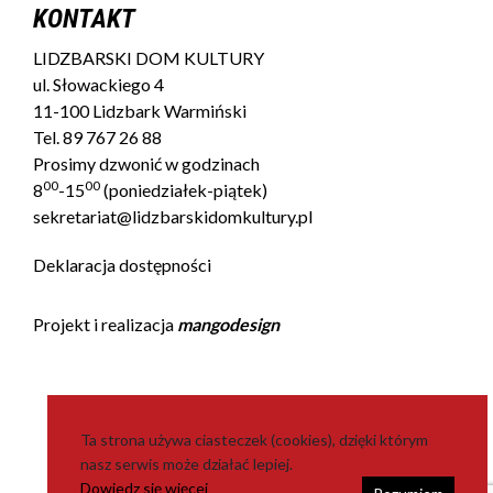
KONTAKT
LIDZBARSKI DOM KULTURY
ul. Słowackiego 4
11-100 Lidzbark Warmiński
Tel.
89 767 26 88
Prosimy dzwonić w godzinach
00
00
8
-15
(poniedziałek-piątek)
sekretariat@lidzbarskidomkultury.pl
Deklaracja dostępności
Projekt i realizacja
mangodesign
Ta strona używa ciasteczek (cookies), dzięki którym
nasz serwis może działać lepiej.
Dowiedz się więcej